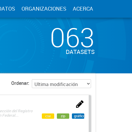
DATOS
ORGANIZACIONES
ACERCA
063
DATASETS
Ordenar
ección del Registro
 Federal...
csv
zip
gráfico