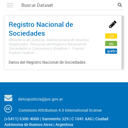
Registro Nacional de
Sociedades
csv
Ministerio de Justicia. Subsecretaría de Asuntos
zip
Registrales. Dirección del Registro Nacional de
Sociedades y Concursos y Quiebras – Fuente:
gráfico
Padrón Federal...
Datos del Registro Nacional de Sociedades.
datosjusticia@jus.gov.ar
Commons Attribution 4.0 International license
(+5411) 5300-4000 | Sarmiento 329 | C 1041 AAG | Ciudad
Autónoma de Buenos Aires | Argentina