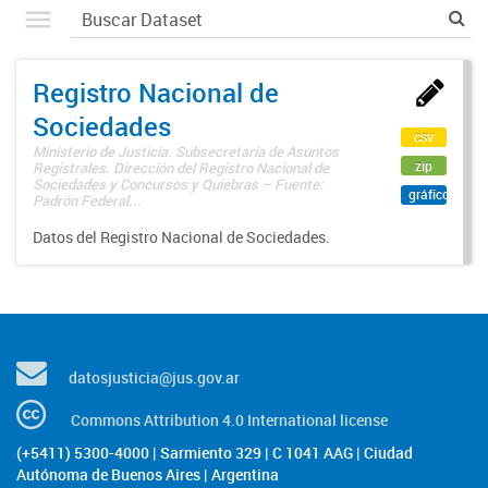
Registro Nacional de
Sociedades
csv
Ministerio de Justicia. Subsecretaría de Asuntos
zip
Registrales. Dirección del Registro Nacional de
Sociedades y Concursos y Quiebras – Fuente:
gráfico
Padrón Federal...
Datos del Registro Nacional de Sociedades.
datosjusticia@jus.gov.ar
Commons Attribution 4.0 International license
(+5411) 5300-4000 | Sarmiento 329 | C 1041 AAG | Ciudad
Autónoma de Buenos Aires | Argentina