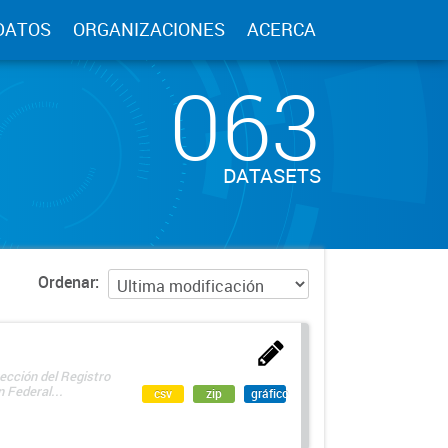
DATOS
ORGANIZACIONES
ACERCA
063
DATASETS
Ordenar
ección del Registro
 Federal...
csv
zip
gráfico