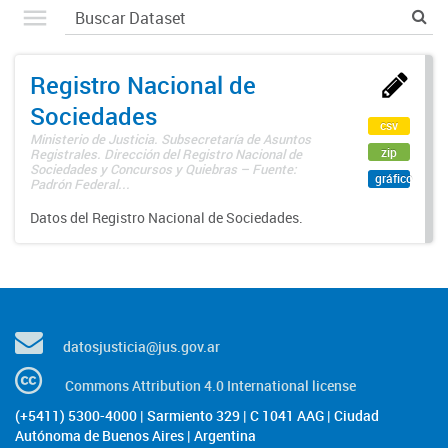
Registro Nacional de
Sociedades
csv
Ministerio de Justicia. Subsecretaría de Asuntos
zip
Registrales. Dirección del Registro Nacional de
Sociedades y Concursos y Quiebras – Fuente:
gráfico
Padrón Federal...
Datos del Registro Nacional de Sociedades.
datosjusticia@jus.gov.ar
Commons Attribution 4.0 International license
(+5411) 5300-4000 | Sarmiento 329 | C 1041 AAG | Ciudad
Autónoma de Buenos Aires | Argentina