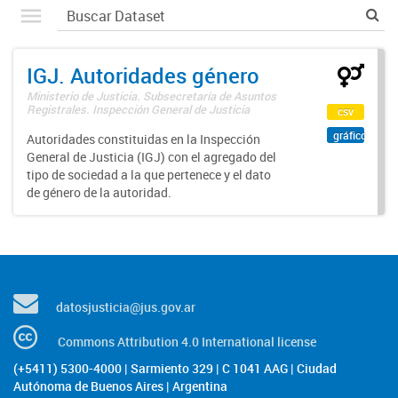
IGJ. Autoridades género
Ministerio de Justicia. Subsecretaría de Asuntos
Registrales. Inspección General de Justicia
csv
gráfico
Autoridades constituidas en la Inspección
General de Justicia (IGJ) con el agregado del
tipo de sociedad a la que pertenece y el dato
de género de la autoridad.
datosjusticia@jus.gov.ar
Commons Attribution 4.0 International license
(+5411) 5300-4000 | Sarmiento 329 | C 1041 AAG | Ciudad
Autónoma de Buenos Aires | Argentina