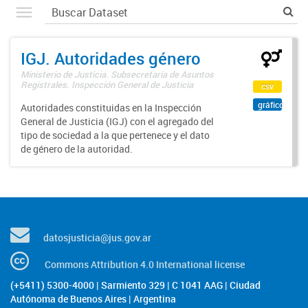
IGJ. Autoridades género
Ministerio de Justicia. Subsecretaría de Asuntos
Registrales. Inspección General de Justicia
csv
gráfico
Autoridades constituidas en la Inspección
General de Justicia (IGJ) con el agregado del
tipo de sociedad a la que pertenece y el dato
de género de la autoridad.
datosjusticia@jus.gov.ar
Commons Attribution 4.0 International license
(+5411) 5300-4000 | Sarmiento 329 | C 1041 AAG | Ciudad
Autónoma de Buenos Aires | Argentina