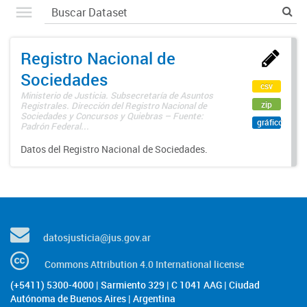
Registro Nacional de
Sociedades
csv
Ministerio de Justicia. Subsecretaría de Asuntos
zip
Registrales. Dirección del Registro Nacional de
Sociedades y Concursos y Quiebras – Fuente:
gráfico
Padrón Federal...
Datos del Registro Nacional de Sociedades.
datosjusticia@jus.gov.ar
Commons Attribution 4.0 International license
(+5411) 5300-4000 | Sarmiento 329 | C 1041 AAG | Ciudad
Autónoma de Buenos Aires | Argentina