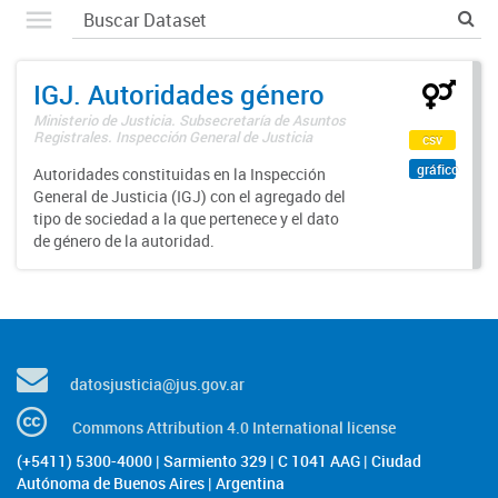
IGJ. Autoridades género
Ministerio de Justicia. Subsecretaría de Asuntos
Registrales. Inspección General de Justicia
csv
gráfico
Autoridades constituidas en la Inspección
General de Justicia (IGJ) con el agregado del
tipo de sociedad a la que pertenece y el dato
de género de la autoridad.
datosjusticia@jus.gov.ar
Commons Attribution 4.0 International license
(+5411) 5300-4000 | Sarmiento 329 | C 1041 AAG | Ciudad
Autónoma de Buenos Aires | Argentina