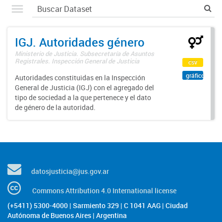
IGJ. Autoridades género
Ministerio de Justicia. Subsecretaría de Asuntos
Registrales. Inspección General de Justicia
csv
gráfico
Autoridades constituidas en la Inspección
General de Justicia (IGJ) con el agregado del
tipo de sociedad a la que pertenece y el dato
de género de la autoridad.
datosjusticia@jus.gov.ar
Commons Attribution 4.0 International license
(+5411) 5300-4000 | Sarmiento 329 | C 1041 AAG | Ciudad
Autónoma de Buenos Aires | Argentina