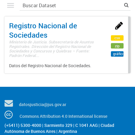
Registro Nacional de
Sociedades
csv
Ministerio de Justicia. Subsecretaría de Asuntos
zip
Registrales. Dirección del Registro Nacional de
Sociedades y Concursos y Quiebras – Fuente:
gráfico
Padrón Federal...
Datos del Registro Nacional de Sociedades.
datosjusticia@jus.gov.ar
Commons Attribution 4.0 International license
(+5411) 5300-4000 | Sarmiento 329 | C 1041 AAG | Ciudad
Autónoma de Buenos Aires | Argentina