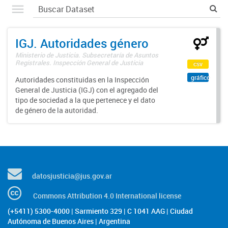
IGJ. Autoridades género
Ministerio de Justicia. Subsecretaría de Asuntos
Registrales. Inspección General de Justicia
csv
gráfico
Autoridades constituidas en la Inspección
General de Justicia (IGJ) con el agregado del
tipo de sociedad a la que pertenece y el dato
de género de la autoridad.
datosjusticia@jus.gov.ar
Commons Attribution 4.0 International license
(+5411) 5300-4000 | Sarmiento 329 | C 1041 AAG | Ciudad
Autónoma de Buenos Aires | Argentina