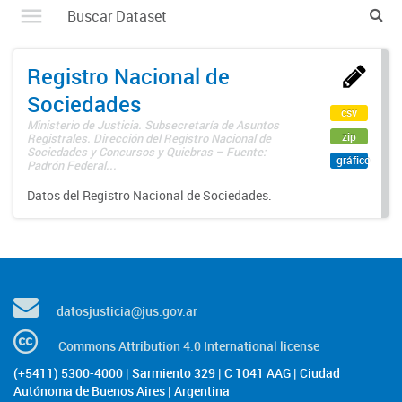
Registro Nacional de
Sociedades
csv
Ministerio de Justicia. Subsecretaría de Asuntos
zip
Registrales. Dirección del Registro Nacional de
Sociedades y Concursos y Quiebras – Fuente:
gráfico
Padrón Federal...
Datos del Registro Nacional de Sociedades.
datosjusticia@jus.gov.ar
Commons Attribution 4.0 International license
(+5411) 5300-4000 | Sarmiento 329 | C 1041 AAG | Ciudad
Autónoma de Buenos Aires | Argentina