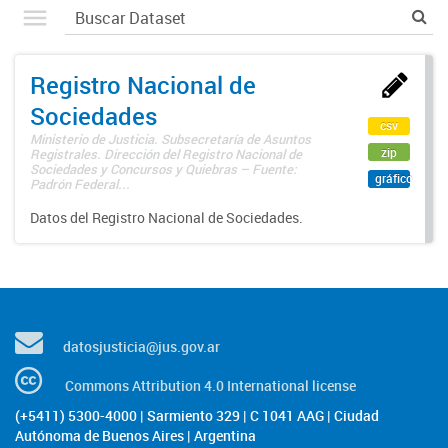
Registro Nacional de
Sociedades
csv
Ministerio de Justicia. Subsecretaría de Asuntos
zip
Registrales. Dirección del Registro Nacional de
Sociedades y Concursos y Quiebras – Fuente:
gráfico
Padrón Federal...
Datos del Registro Nacional de Sociedades.
datosjusticia@jus.gov.ar
Commons Attribution 4.0 International license
(+5411) 5300-4000 | Sarmiento 329 | C 1041 AAG | Ciudad
Autónoma de Buenos Aires | Argentina