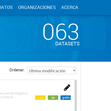
DATOS
ORGANIZACIONES
ACERCA
063
DATASETS
Ordenar
ección del Registro
 Federal...
csv
zip
gráfico