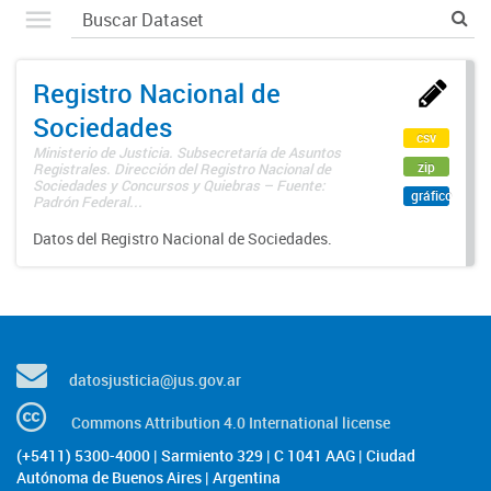
Registro Nacional de
Sociedades
csv
Ministerio de Justicia. Subsecretaría de Asuntos
zip
Registrales. Dirección del Registro Nacional de
Sociedades y Concursos y Quiebras – Fuente:
gráfico
Padrón Federal...
Datos del Registro Nacional de Sociedades.
datosjusticia@jus.gov.ar
Commons Attribution 4.0 International license
(+5411) 5300-4000 | Sarmiento 329 | C 1041 AAG | Ciudad
Autónoma de Buenos Aires | Argentina