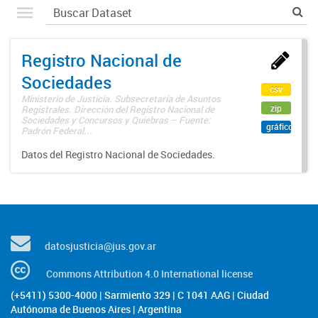
Registro Nacional de
Sociedades
csv
Ministerio de Justicia. Subsecretaría de Asuntos
zip
Registrales. Dirección del Registro Nacional de
Sociedades y Concursos y Quiebras – Fuente:
gráfico
Padrón Federal...
Datos del Registro Nacional de Sociedades.
datosjusticia@jus.gov.ar
Commons Attribution 4.0 International license
(+5411) 5300-4000 | Sarmiento 329 | C 1041 AAG | Ciudad
Autónoma de Buenos Aires | Argentina