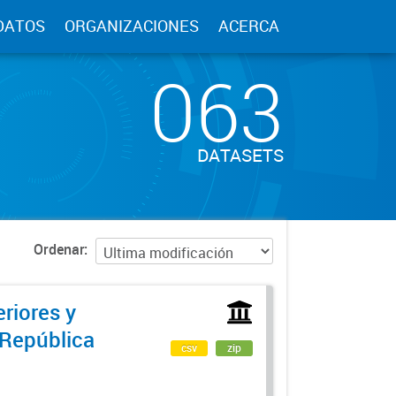
DATOS
ORGANIZACIONES
ACERCA
063
DATASETS
Ordenar
riores y
 República
csv
zip