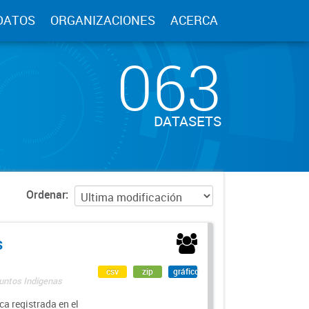
DATOS
ORGANIZACIONES
ACERCA
063
DATASETS
Ordenar
s
csv
zip
gráfico
suntos Indígenas
a registrada en el