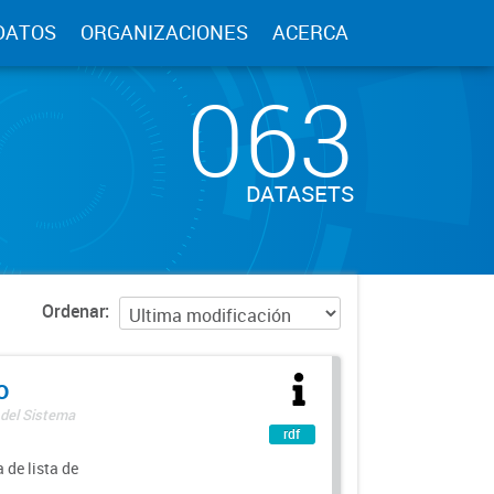
DATOS
ORGANIZACIONES
ACERCA
063
DATASETS
Ordenar
o
 del Sistema
rdf
 de lista de