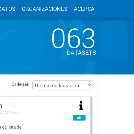
DATOS
ORGANIZACIONES
ACERCA
063
DATASETS
Ordenar
o
 del Sistema
rdf
 de lista de