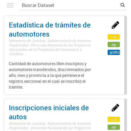
Estadística de trámites de
automotores
csv
Ministerio de Justicia. Subsecretaría de Asuntos
zip
Registrales. Dirección Nacional de los Registros
Nacionales de la Propiedad del Automotor y
gráfico
Créditos ...
Cantidad de automotores 0km inscriptos y
automotores transferidos, discriminados por
año, mes y provincia a la que pertenece el
registro seccional en el cual se inscribió el
trámite.
Inscripciones iniciales de
autos
csv
Ministerio de Justicia. Subsecretaría de Asuntos
zip
Registrales. Dirección Nacional de los Registros