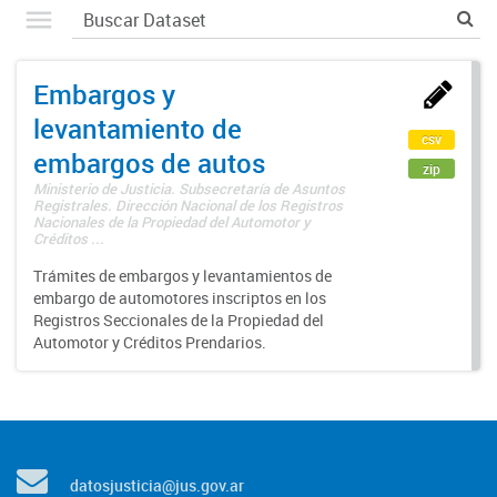
Embargos y
levantamiento de
csv
embargos de autos
zip
Ministerio de Justicia. Subsecretaría de Asuntos
Registrales. Dirección Nacional de los Registros
Nacionales de la Propiedad del Automotor y
Créditos ...
Trámites de embargos y levantamientos de
embargo de automotores inscriptos en los
Registros Seccionales de la Propiedad del
Automotor y Créditos Prendarios.
datosjusticia@jus.gov.ar