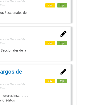
rección Nacional de
 ...
csv
zip
ros Seccionales de
rección Nacional de
 ...
csv
zip
 Seccionales de la
argos de
csv
zip
rección Nacional de
 ...
motores inscriptos
y Créditos