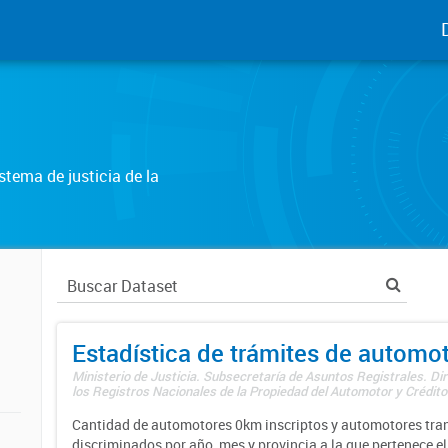
tema de justicia de la
Estadística de trámites de automo
Ministerio de Justicia. Subsecretaría de Asuntos Registrales. Di
los Registros Nacionales de la Propiedad del Automotor y Créditos
Cantidad de automotores 0km inscriptos y automotores tran
discriminados por año, mes y provincia a la que pertenece el