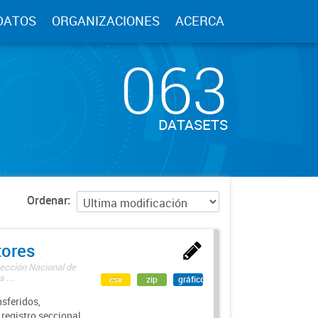
DATOS
ORGANIZACIONES
ACERCA
063
DATASETS
Ordenar
tores
rección Nacional de
 ...
csv
zip
gráfico
sferidos,
 registro seccional