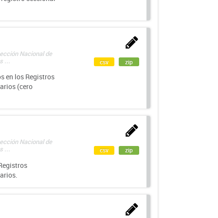
rección Nacional de
 ...
csv
zip
s en los Registros
arios (cero
rección Nacional de
 ...
csv
zip
Registros
arios.