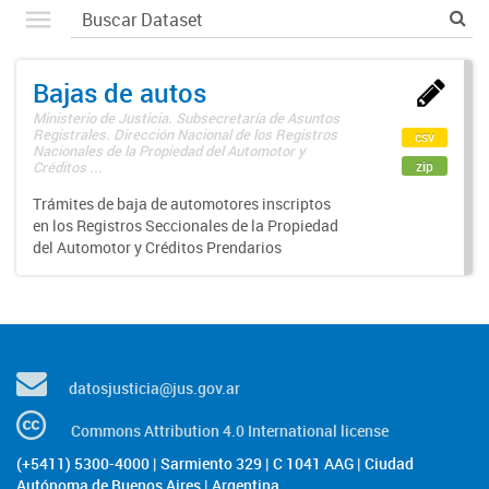
Bajas de autos
Ministerio de Justicia. Subsecretaría de Asuntos
Registrales. Dirección Nacional de los Registros
csv
Nacionales de la Propiedad del Automotor y
zip
Créditos ...
Trámites de baja de automotores inscriptos
en los Registros Seccionales de la Propiedad
del Automotor y Créditos Prendarios
datosjusticia@jus.gov.ar
Commons Attribution 4.0 International license
(+5411) 5300-4000 | Sarmiento 329 | C 1041 AAG | Ciudad
Autónoma de Buenos Aires | Argentina