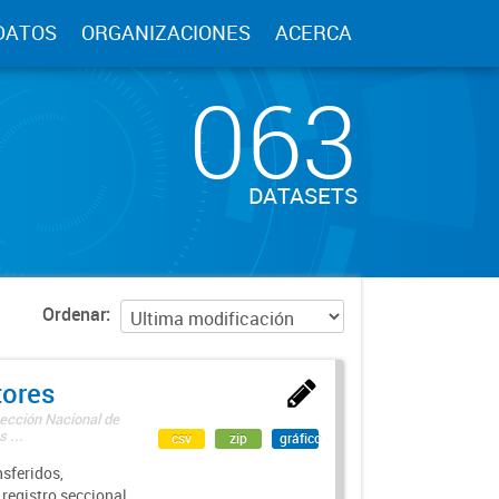
DATOS
ORGANIZACIONES
ACERCA
063
DATASETS
Ordenar
tores
rección Nacional de
 ...
csv
zip
gráfico
sferidos,
 registro seccional