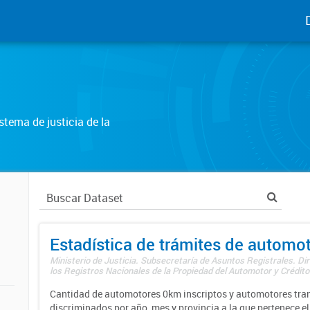
tema de justicia de la
Estadística de trámites de automo
Ministerio de Justicia. Subsecretaría de Asuntos Registrales. Di
los Registros Nacionales de la Propiedad del Automotor y Créditos
Cantidad de automotores 0km inscriptos y automotores tran
discriminados por año, mes y provincia a la que pertenece el