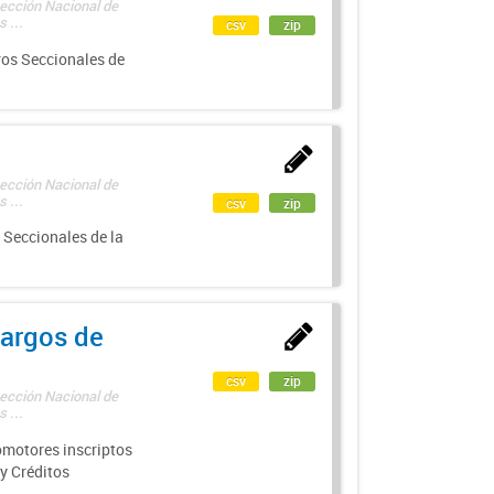
rección Nacional de
 ...
csv
zip
ros Seccionales de
rección Nacional de
 ...
csv
zip
 Seccionales de la
argos de
csv
zip
rección Nacional de
 ...
motores inscriptos
y Créditos