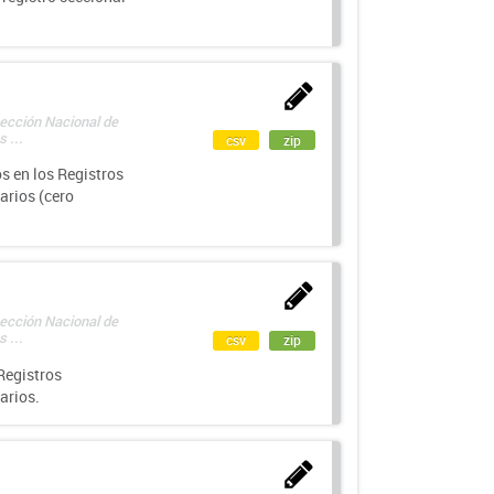
rección Nacional de
 ...
csv
zip
s en los Registros
arios (cero
rección Nacional de
 ...
csv
zip
Registros
arios.