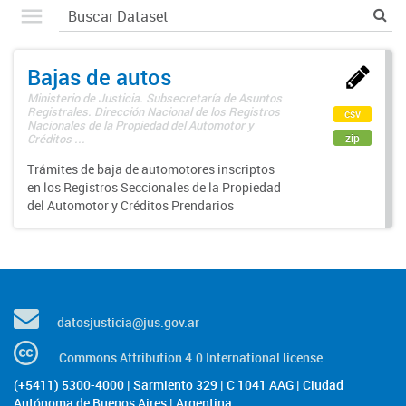
Bajas de autos
Ministerio de Justicia. Subsecretaría de Asuntos
Registrales. Dirección Nacional de los Registros
csv
Nacionales de la Propiedad del Automotor y
zip
Créditos ...
Trámites de baja de automotores inscriptos
en los Registros Seccionales de la Propiedad
del Automotor y Créditos Prendarios
datosjusticia@jus.gov.ar
Commons Attribution 4.0 International license
(+5411) 5300-4000 | Sarmiento 329 | C 1041 AAG | Ciudad
Autónoma de Buenos Aires | Argentina