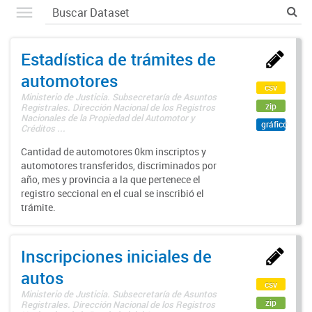
Estadística de trámites de
automotores
csv
Ministerio de Justicia. Subsecretaría de Asuntos
zip
Registrales. Dirección Nacional de los Registros
Nacionales de la Propiedad del Automotor y
gráfico
Créditos ...
Cantidad de automotores 0km inscriptos y
automotores transferidos, discriminados por
año, mes y provincia a la que pertenece el
registro seccional en el cual se inscribió el
trámite.
Inscripciones iniciales de
autos
csv
Ministerio de Justicia. Subsecretaría de Asuntos
zip
Registrales. Dirección Nacional de los Registros