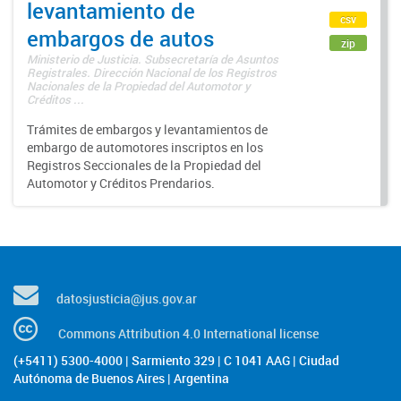
levantamiento de
csv
embargos de autos
zip
Ministerio de Justicia. Subsecretaría de Asuntos
Registrales. Dirección Nacional de los Registros
Nacionales de la Propiedad del Automotor y
Créditos ...
Trámites de embargos y levantamientos de
embargo de automotores inscriptos en los
Registros Seccionales de la Propiedad del
Automotor y Créditos Prendarios.
datosjusticia@jus.gov.ar
Commons Attribution 4.0 International license
(+5411) 5300-4000 | Sarmiento 329 | C 1041 AAG | Ciudad
Autónoma de Buenos Aires | Argentina