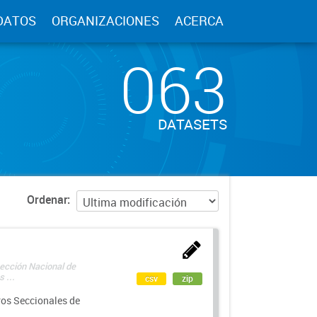
DATOS
ORGANIZACIONES
ACERCA
063
DATASETS
Ordenar
rección Nacional de
 ...
csv
zip
ros Seccionales de