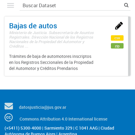
Bajas de autos
Ministerio de Justicia. Subsecretaría de Asuntos
Registrales. Dirección Nacional de los Registros
csv
Nacionales de la Propiedad del Automotor y
zip
Créditos ...
Trámites de baja de automotores inscriptos
en los Registros Seccionales de la Propiedad
del Automotor y Créditos Prendarios
datosjusticia@jus.gov.ar
Commons Attribution 4.0 International license
(+5411) 5300-4000 | Sarmiento 329 | C 1041 AAG | Ciudad
Autónoma de Buenos Aires | Argentina