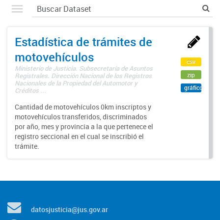
Estadística de trámites de
motovehículos
csv
Ministerio de Justicia. Subsecretaría de Asuntos
zip
Registrales. Dirección Nacional de los Registros
Nacionales de la Propiedad del Automotor y
gráfico
Créditos ...
Cantidad de motovehículos 0km inscriptos y
motovehículos transferidos, discriminados
por año, mes y provincia a la que pertenece el
registro seccional en el cual se inscribió el
trámite.
datosjusticia@jus.gov.ar