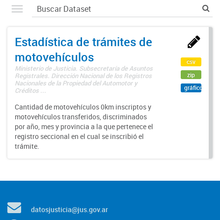
Estadística de trámites de
motovehículos
csv
Ministerio de Justicia. Subsecretaría de Asuntos
zip
Registrales. Dirección Nacional de los Registros
Nacionales de la Propiedad del Automotor y
gráfico
Créditos ...
Cantidad de motovehículos 0km inscriptos y
motovehículos transferidos, discriminados
por año, mes y provincia a la que pertenece el
registro seccional en el cual se inscribió el
trámite.
datosjusticia@jus.gov.ar