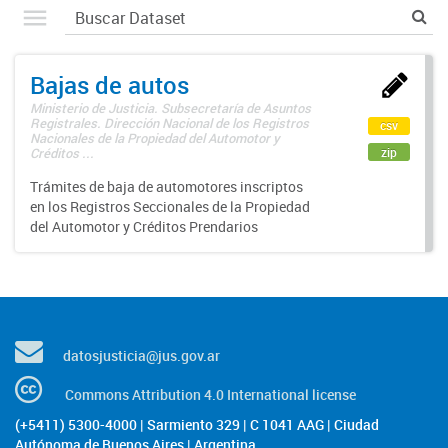
Bajas de autos
Ministerio de Justicia. Subsecretaría de Asuntos
Registrales. Dirección Nacional de los Registros
csv
Nacionales de la Propiedad del Automotor y
zip
Créditos ...
Trámites de baja de automotores inscriptos
en los Registros Seccionales de la Propiedad
del Automotor y Créditos Prendarios
datosjusticia@jus.gov.ar
Commons Attribution 4.0 International license
(+5411) 5300-4000 | Sarmiento 329 | C 1041 AAG | Ciudad
Autónoma de Buenos Aires | Argentina