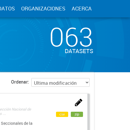
DATOS
ORGANIZACIONES
ACERCA
063
DATASETS
Ordenar
rección Nacional de
 ...
csv
zip
 Seccionales de la