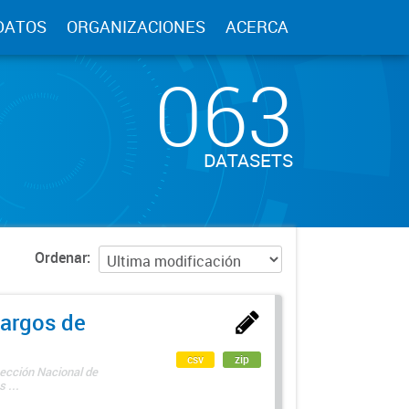
DATOS
ORGANIZACIONES
ACERCA
063
DATASETS
Ordenar
argos de
csv
zip
rección Nacional de
 ...