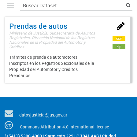
Prendas de autos
Ministerio de Justicia. Subsecretaría de Asuntos
Registrales. Dirección Nacional de los Registros
csv
Nacionales de la Propiedad del Automotor y
zip
Créditos ...
Trámites de prenda de automotores
inscriptos en los Registros Seccionales de la
Propiedad del Automotor y Créditos
Prendarios.
datosjusticia@jus.gov.ar
Commons Attribution 4.0 International license
(+5411) 5300-4000 | Sarmiento 329 | C 1041 AAG | Ciudad