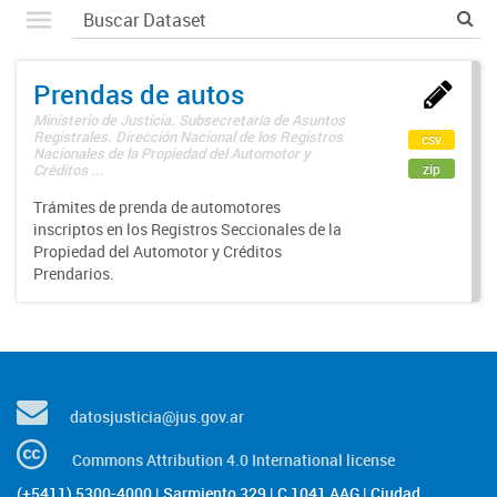
Prendas de autos
Ministerio de Justicia. Subsecretaría de Asuntos
Registrales. Dirección Nacional de los Registros
csv
Nacionales de la Propiedad del Automotor y
zip
Créditos ...
Trámites de prenda de automotores
inscriptos en los Registros Seccionales de la
Propiedad del Automotor y Créditos
Prendarios.
datosjusticia@jus.gov.ar
Commons Attribution 4.0 International license
(+5411) 5300-4000 | Sarmiento 329 | C 1041 AAG | Ciudad