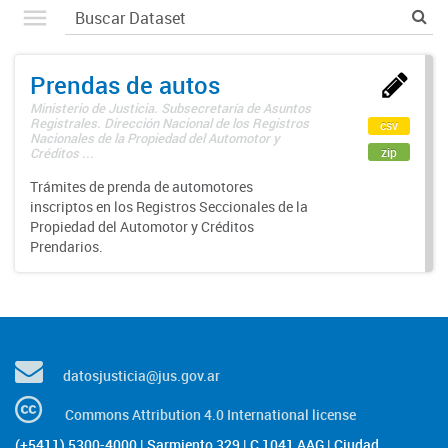
Prendas de autos
Ministerio de Justicia. Subsecretaría de Asuntos
Registrales. Dirección Nacional de los Registros
csv
Nacionales de la Propiedad del Automotor y
zip
Créditos ...
Trámites de prenda de automotores
inscriptos en los Registros Seccionales de la
Propiedad del Automotor y Créditos
Prendarios.
datosjusticia@jus.gov.ar
Commons Attribution 4.0 International license
(+5411) 5300-4000 | Sarmiento 329 | C 1041 AAG | Ciudad