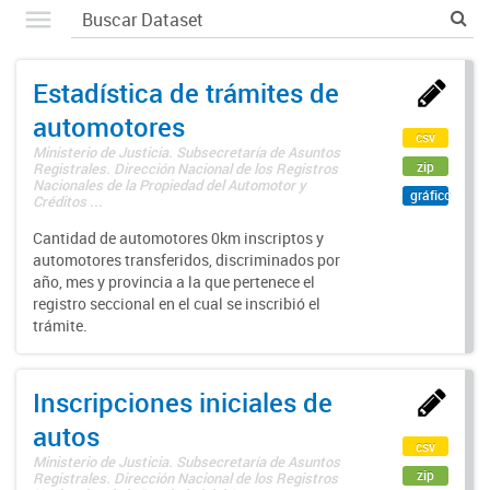
Estadística de trámites de
automotores
csv
Ministerio de Justicia. Subsecretaría de Asuntos
zip
Registrales. Dirección Nacional de los Registros
Nacionales de la Propiedad del Automotor y
gráfico
Créditos ...
Cantidad de automotores 0km inscriptos y
automotores transferidos, discriminados por
año, mes y provincia a la que pertenece el
registro seccional en el cual se inscribió el
trámite.
Inscripciones iniciales de
autos
csv
Ministerio de Justicia. Subsecretaría de Asuntos
zip
Registrales. Dirección Nacional de los Registros