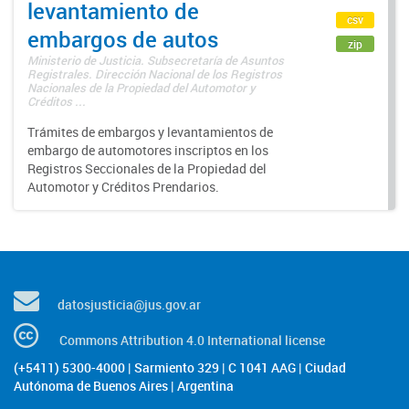
levantamiento de
csv
embargos de autos
zip
Ministerio de Justicia. Subsecretaría de Asuntos
Registrales. Dirección Nacional de los Registros
Nacionales de la Propiedad del Automotor y
Créditos ...
Trámites de embargos y levantamientos de
embargo de automotores inscriptos en los
Registros Seccionales de la Propiedad del
Automotor y Créditos Prendarios.
datosjusticia@jus.gov.ar
Commons Attribution 4.0 International license
(+5411) 5300-4000 | Sarmiento 329 | C 1041 AAG | Ciudad
Autónoma de Buenos Aires | Argentina