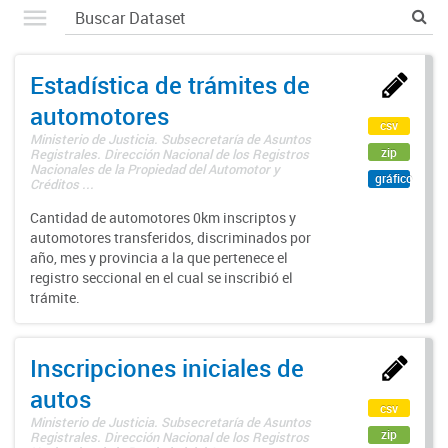
Estadística de trámites de
automotores
csv
Ministerio de Justicia. Subsecretaría de Asuntos
zip
Registrales. Dirección Nacional de los Registros
Nacionales de la Propiedad del Automotor y
gráfico
Créditos ...
Cantidad de automotores 0km inscriptos y
automotores transferidos, discriminados por
año, mes y provincia a la que pertenece el
registro seccional en el cual se inscribió el
trámite.
Inscripciones iniciales de
autos
csv
Ministerio de Justicia. Subsecretaría de Asuntos
zip
Registrales. Dirección Nacional de los Registros