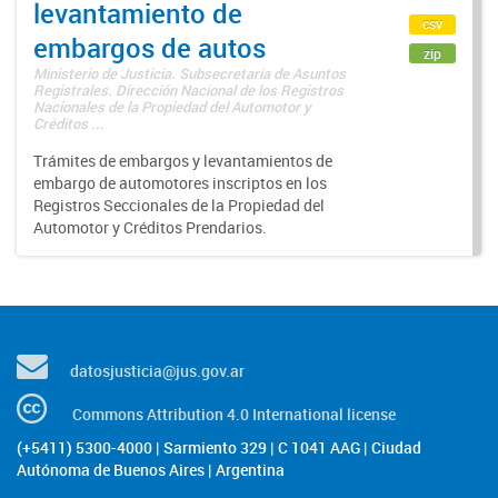
levantamiento de
csv
embargos de autos
zip
Ministerio de Justicia. Subsecretaría de Asuntos
Registrales. Dirección Nacional de los Registros
Nacionales de la Propiedad del Automotor y
Créditos ...
Trámites de embargos y levantamientos de
embargo de automotores inscriptos en los
Registros Seccionales de la Propiedad del
Automotor y Créditos Prendarios.
datosjusticia@jus.gov.ar
Commons Attribution 4.0 International license
(+5411) 5300-4000 | Sarmiento 329 | C 1041 AAG | Ciudad
Autónoma de Buenos Aires | Argentina