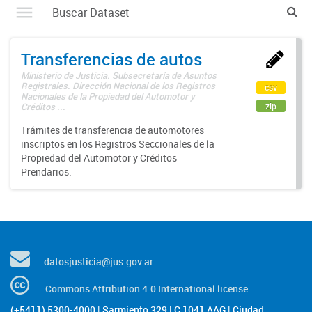
Transferencias de autos
Ministerio de Justicia. Subsecretaría de Asuntos
Registrales. Dirección Nacional de los Registros
csv
Nacionales de la Propiedad del Automotor y
zip
Créditos ...
Trámites de transferencia de automotores
inscriptos en los Registros Seccionales de la
Propiedad del Automotor y Créditos
Prendarios.
datosjusticia@jus.gov.ar
Commons Attribution 4.0 International license
(+5411) 5300-4000 | Sarmiento 329 | C 1041 AAG | Ciudad