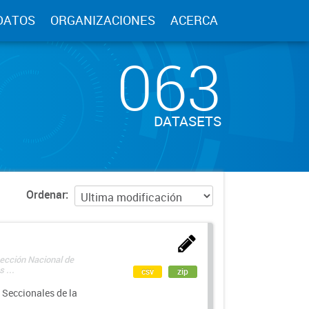
DATOS
ORGANIZACIONES
ACERCA
063
DATASETS
Ordenar
rección Nacional de
 ...
csv
zip
 Seccionales de la