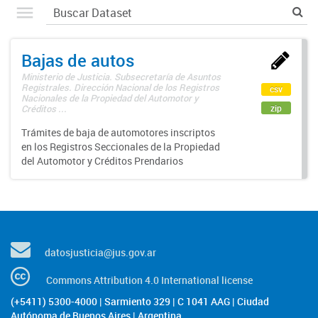
Bajas de autos
Ministerio de Justicia. Subsecretaría de Asuntos
Registrales. Dirección Nacional de los Registros
csv
Nacionales de la Propiedad del Automotor y
zip
Créditos ...
Trámites de baja de automotores inscriptos
en los Registros Seccionales de la Propiedad
del Automotor y Créditos Prendarios
datosjusticia@jus.gov.ar
Commons Attribution 4.0 International license
(+5411) 5300-4000 | Sarmiento 329 | C 1041 AAG | Ciudad
Autónoma de Buenos Aires | Argentina