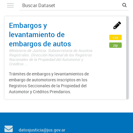
Embargos y
levantamiento de
csv
embargos de autos
zip
Ministerio de Justicia. Subsecretaría de Asuntos
Registrales. Dirección Nacional de los Registros
Nacionales de la Propiedad del Automotor y
Créditos ...
Trámites de embargos y levantamientos de
embargo de automotores inscriptos en los
Registros Seccionales de la Propiedad del
Automotor y Créditos Prendarios.
datosjusticia@jus.gov.ar