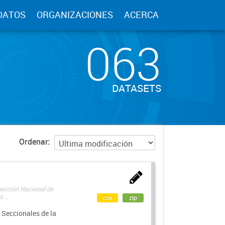
DATOS
ORGANIZACIONES
ACERCA
063
DATASETS
Ordenar
rección Nacional de
 ...
csv
zip
 Seccionales de la