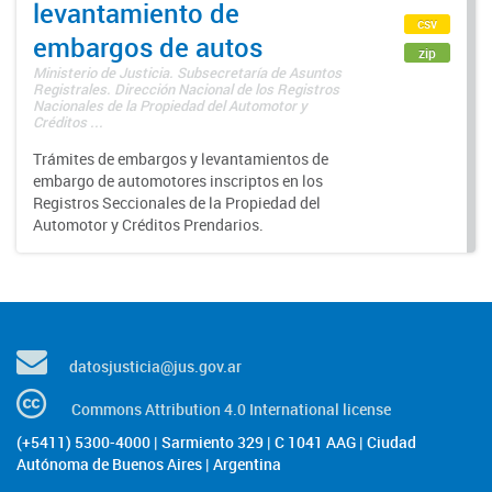
levantamiento de
csv
embargos de autos
zip
Ministerio de Justicia. Subsecretaría de Asuntos
Registrales. Dirección Nacional de los Registros
Nacionales de la Propiedad del Automotor y
Créditos ...
Trámites de embargos y levantamientos de
embargo de automotores inscriptos en los
Registros Seccionales de la Propiedad del
Automotor y Créditos Prendarios.
datosjusticia@jus.gov.ar
Commons Attribution 4.0 International license
(+5411) 5300-4000 | Sarmiento 329 | C 1041 AAG | Ciudad
Autónoma de Buenos Aires | Argentina