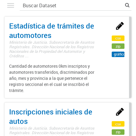
Estadística de trámites de
automotores
csv
Ministerio de Justicia. Subsecretaría de Asuntos
zip
Registrales. Dirección Nacional de los Registros
Nacionales de la Propiedad del Automotor y
gráfico
Créditos ...
Cantidad de automotores 0km inscriptos y
automotores transferidos, discriminados por
año, mes y provincia a la que pertenece el
registro seccional en el cual se inscribió el
trámite.
Inscripciones iniciales de
autos
csv
Ministerio de Justicia. Subsecretaría de Asuntos
zip
Registrales. Dirección Nacional de los Registros