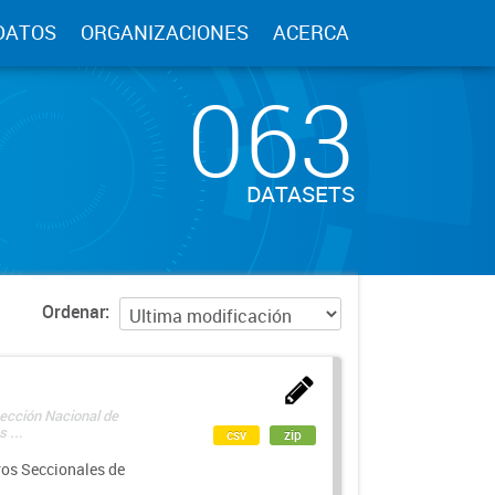
DATOS
ORGANIZACIONES
ACERCA
063
DATASETS
Ordenar
rección Nacional de
 ...
csv
zip
ros Seccionales de