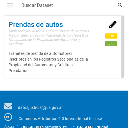
Prendas de autos
Ministerio de Justicia. Subsecretaría de Asuntos
Registrales. Dirección Nacional de los Registros
csv
Nacionales de la Propiedad del Automotor y
zip
Créditos ...
Trámites de prenda de automotores
inscriptos en los Registros Seccionales de la
Propiedad del Automotor y Créditos
Prendarios.
datosjusticia@jus.gov.ar
Commons Attribution 4.0 International license
(+5411) 5300-4000 | Sarmiento 329 | C 1041 AAG | Ciudad