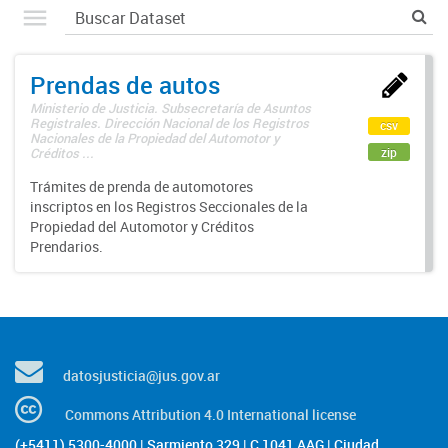
Prendas de autos
Ministerio de Justicia. Subsecretaría de Asuntos
Registrales. Dirección Nacional de los Registros
csv
Nacionales de la Propiedad del Automotor y
zip
Créditos ...
Trámites de prenda de automotores
inscriptos en los Registros Seccionales de la
Propiedad del Automotor y Créditos
Prendarios.
datosjusticia@jus.gov.ar
Commons Attribution 4.0 International license
(+5411) 5300-4000 | Sarmiento 329 | C 1041 AAG | Ciudad