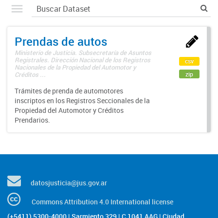
Prendas de autos
Ministerio de Justicia. Subsecretaría de Asuntos
Registrales. Dirección Nacional de los Registros
csv
Nacionales de la Propiedad del Automotor y
zip
Créditos ...
Trámites de prenda de automotores
inscriptos en los Registros Seccionales de la
Propiedad del Automotor y Créditos
Prendarios.
datosjusticia@jus.gov.ar
Commons Attribution 4.0 International license
(+5411) 5300-4000 | Sarmiento 329 | C 1041 AAG | Ciudad